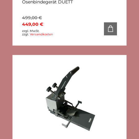
Ösenbindegerät DUETT
499,00
€
449,00
€
zzgl. MwSt.
zzgl.
Versandkosten