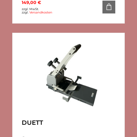
149,00
€
zzgl. MwSt.
zzgl.
Versandkosten
DUETT