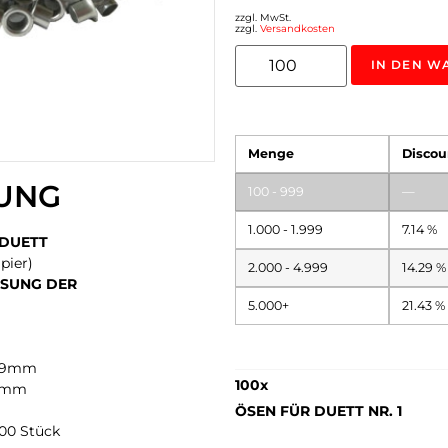
zzgl. MwSt.
zzgl.
Versandkosten
IN DEN W
Menge
Discou
UNG
100 - 999
—
1.000 - 1.999
7.14 %
 DUETT
pier)
2.000 - 4.999
14.29 %
SSUNG DER
5.000+
21.43 %
9mm
100
x
5mm
ÖSEN FÜR DUETT NR. 1
100 Stück