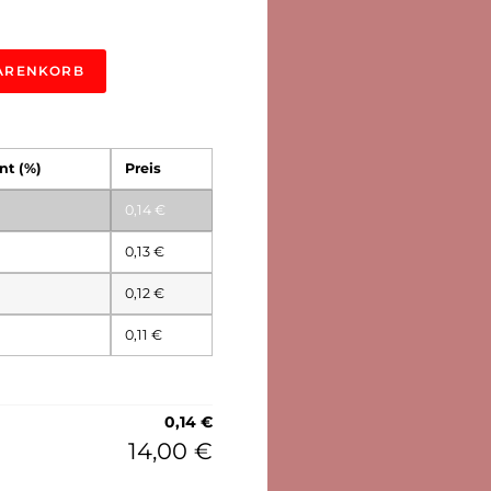
Alternative:
ARENKORB
nt (%)
Preis
0,14
€
0,13
€
0,12
€
0,11
€
0,14
€
14,00
€