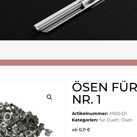
ÖSEN FÜR
NR. 1
Artikelnummer:
X1610-D1
Kategorien:
für Duett
,
Ösen
ab
0,11
€