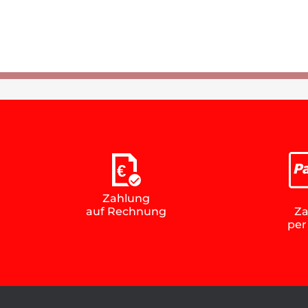
€
Zahlung
Za
auf Rechnung
per