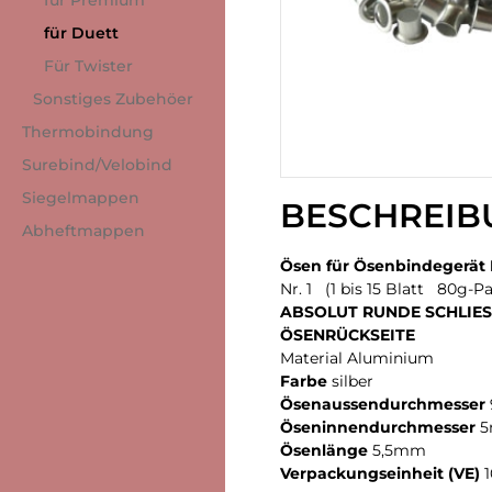
für Premium
für Duett
Für Twister
Sonstiges Zubehöer
Thermobindung
Surebind/Velobind
Siegelmappen
BESCHREIB
Abheftmappen
Ösen für Ösenbindegerät
Nr. 1 (1 bis 15 Blatt 80g-Pa
ABSOLUT RUNDE SCHLIE
ÖSENRÜCKSEITE
Material Aluminium
Farbe
silber
Ösenaussendurchmesser
Öseninnendurchmesser
Ösenlänge
5,5mm
Verpackungseinheit (VE)