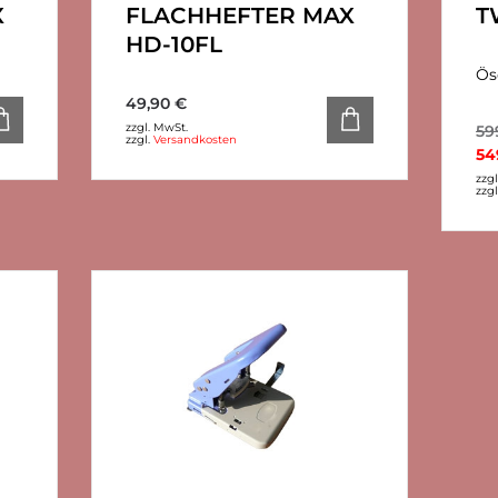
X
FLACHHEFTER MAX
T
HD-10FL
Ös
49,90
€
zzgl. MwSt.
59
zzgl.
Versandkosten
54
zzg
zzg