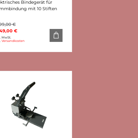
ektrisches Bindegerät für
mmbindung mit 10 Stiften
999,00
€
949,00
€
l. MwSt.
l.
Versandkosten