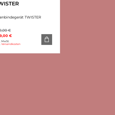
WISTER
enbindegerät TWISTER
9,00
€
9,00
€
l. MwSt.
l.
Versandkosten