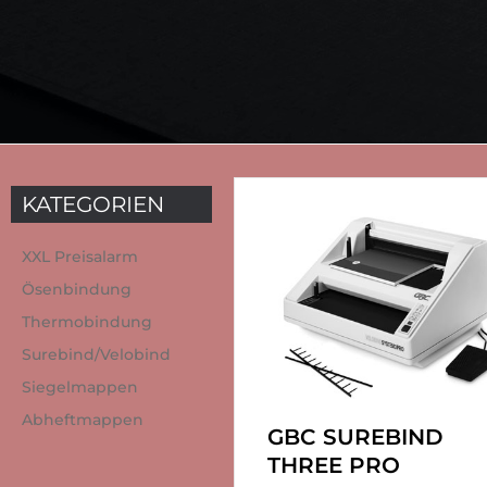
KATEGORIEN
XXL Preisalarm
Ösenbindung
Thermobindung
Surebind/Velobind
Siegelmappen
Abheftmappen
GBC SUREBIND
THREE PRO