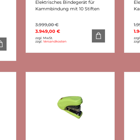
Elektrisches Bindegerät für
El
Kammbindung mit 10 Stiften
Ka
3.999,00
€
1.
3.949,00
€
1.
zzgl. MwSt.
zzg
zzgl.
Versandkosten
zzg