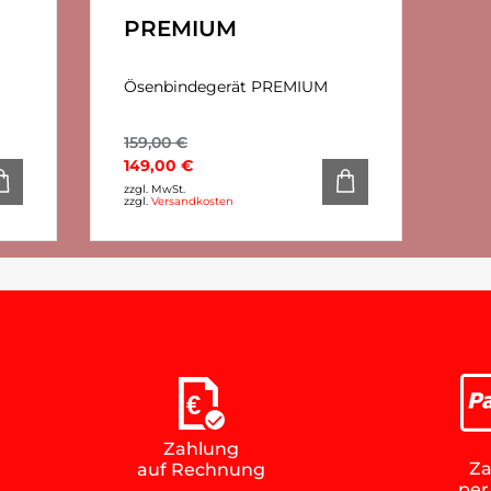
PREMIUM
Ösenbindegerät PREMIUM
159,00
€
149,00
€
zzgl. MwSt.
zzgl.
Versandkosten
€
Zahlung
Za
auf Rechnung
per