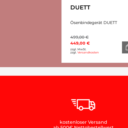
DUETT
Ösenbindegerät DUETT
499,00
€
449,00
€
zzgl. MwSt.
zzgl.
Versandkosten
kostenloser Versand
ab 500€ Nettobestellwert