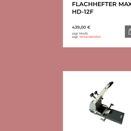
FLACHHEFTER MA
HD-12F
439,00
€
zzgl. MwSt.
zzgl.
Versandkosten