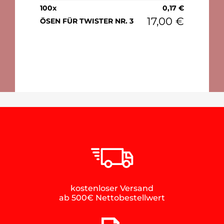
100
x
0,17
€
17,00
€
ÖSEN FÜR TWISTER NR. 3
kostenloser Versand
ab 500€ Nettobestellwert