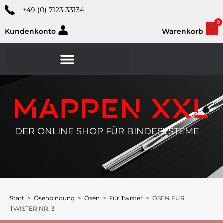
+49 (0) 7123 33134
0
Kundenkonto
Warenkorb
DER ONLINE SHOP FÜR BINDESYSTEME
Start
>
Ösenbindung
>
Ösen
>
Für Twister
> ÖSEN FÜR
TWISTER NR. 3