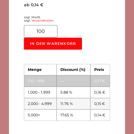
ab
0,14
€
zzgl. MwSt.
zzgl.
Versandkosten
Alternative:
IN DEN WARENKORB
Menge
Discount (%)
Preis
100 - 999
—
0,17
€
1.000 - 1.999
5.88 %
0,16
€
2.000 - 4.999
11.76 %
0,15
€
5.000+
17.65 %
0,14
€