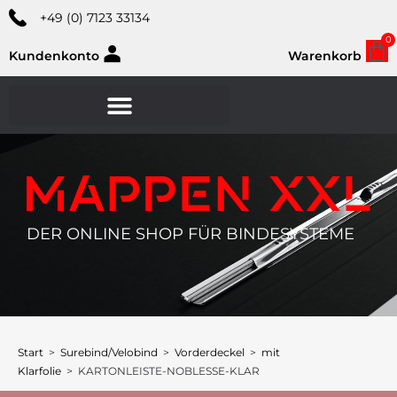
+49 (0) 7123 33134
0
Kundenkonto
Warenkorb
DER ONLINE SHOP FÜR BINDESYSTEME
Start
>
Surebind/Velobind
>
Vorderdeckel
>
mit
Klarfolie
> KARTONLEISTE-NOBLESSE-KLAR