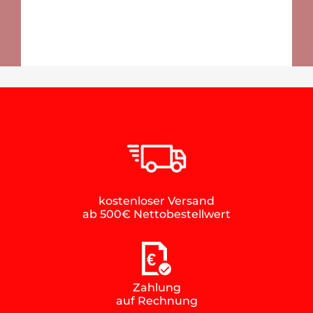
kostenloser Versand
ab 500€ Nettobestellwert
€
Zahlung
auf Rechnung