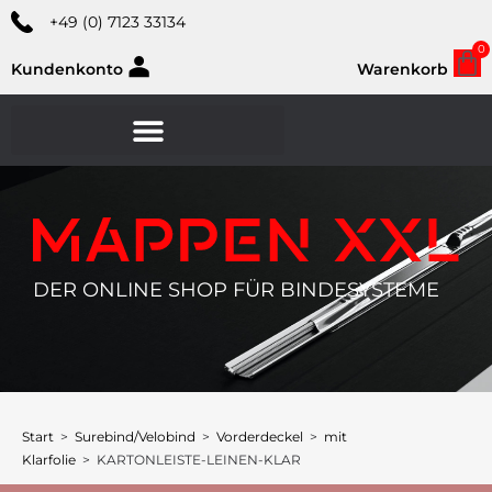
+49 (0) 7123 33134
0
Kundenkonto
Warenkorb
DER ONLINE SHOP FÜR BINDESYSTEME
Start
>
Surebind/Velobind
>
Vorderdeckel
>
mit
Klarfolie
> KARTONLEISTE-LEINEN-KLAR