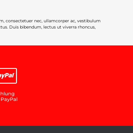
im, consectetuer nec, ullamcorper ac, vestibulum
ctus. Duis bibendum, lectus ut viverra rhoncus,
hlung
 PayPal