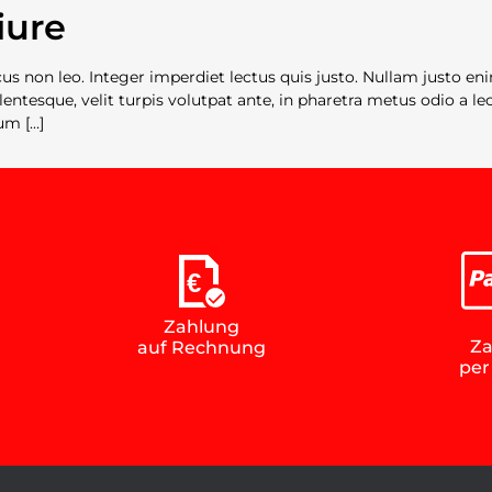
iure
s non leo. Integer imperdiet lectus quis justo. Nullam justo en
entesque, velit turpis volutpat ante, in pharetra metus odio a le
um […]
€
Zahlung
Za
auf Rechnung
per