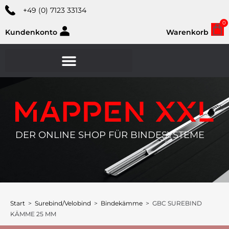
+49 (0) 7123 33134
0
Kundenkonto
Warenkorb
DER ONLINE SHOP FÜR BINDESYSTEME
Start
>
Surebind/Velobind
>
Bindekämme
> GBC SUREBIND
KÄMME 25 MM